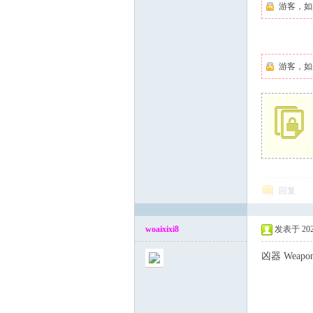
游客，如
论
' }. a J2 H* u Q4
& L4 B, S) @$ _
游客，如
坛
回复
woaixixi8
发表于 2025-
凶器 Weapon