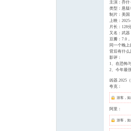
主演：乔什·
类型：悬疑/
制片：美国
上映：2025
片长：128
KT
又名：武器
豆瓣：7.0，
同一个晚上
背后有什么
影评：
1、在恐怖
2、今年最
, I: g$ G/ ]: r: A
凶器.2025
V
夸克：
游客，如
阿里：
游客，如