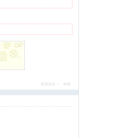
x
使用道具
举报