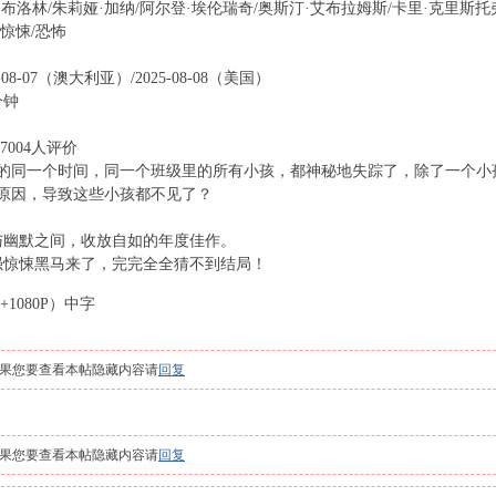
布洛林/朱莉娅·加纳/阿尔登·埃伦瑞奇/奥斯汀·艾布拉姆斯/卡里·克里斯托
惊悚/恐怖
-08-07（澳大利亚）/2025-08-08（美国）
分钟
7004人评价
的同一个时间，同一个班级里的所有小孩，都神秘地失踪了，除了一个小
原因，导致这些小孩都不见了？
与幽默之间，收放自如的年度佳作。
强惊悚黑马来了，完完全全猜不到结局！
! m" z/ G& U
（+1080P）中字
果您要查看本帖隐藏内容请
回复
果您要查看本帖隐藏内容请
回复