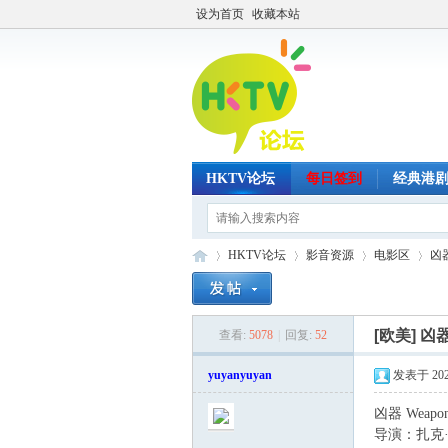
设为首页
收藏本站
HKTV论坛
每日签到
经典港
HKTV论坛
影音资源
电影区
凶
[欧美]
凶器
查看:
5078
|
回复:
52
H
»
›
›
›
yuyanyuyan
发表于 2025-
凶器 Weapon
导演：扎克