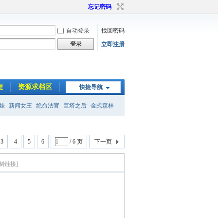
忘记密码
自动登录
找回密码
登录
立即注册
程
资源求档区
快捷导航
娃
新闻女王
绝命法官
巨塔之后
金式森林
3
4
5
6
/ 6 页
下一页
制链接]