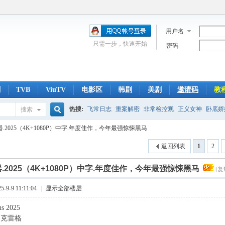
用户名
只需一步，快速开始
密码
剧
TVB
ViuTV
电影区
韩剧
美剧
邀请码
教
热搜:
飞常日志
重案解密
非常检控观
正义女神
卧底娇
搜索
搜
器.2025（4K+1080P）中字.年度佳作，今年最强惊悚黑马
侠医
光明大押
翻盘下半场
刑侦
爱回家
返回列表
1
2
索
.2025（4K+1080P）中字.年度佳作，今年最强惊悚黑马
[复
9-9 11:11:04
|
显示全部楼层
s 2025
·克雷格