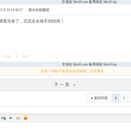
主域名 hktv8.com 备用域名 hktv8.vip
9-10 19:49:57
|
显示全部楼层
悚黑马来了，完完全全猜不到结局！
支持
反对
主域名 hktv8.com 备用域名 hktv8.vip
还有一些帖子被系统自动隐藏，点此展开
下一页 »
返回列表
1
2