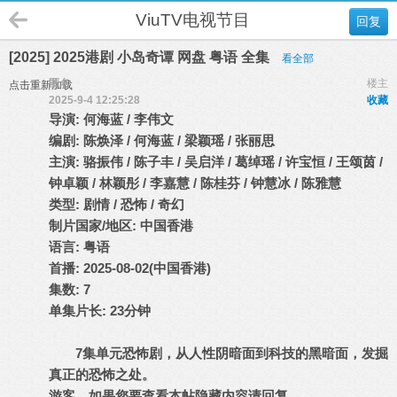
ViuTV电视节目
回复
[2025] 2025港剧 小岛奇谭 网盘 粤语 全集
看全部
匿名
楼主
点击重新加载
2025-9-4 12:25:28
收藏
导演: 何海蓝 / 李伟文
编剧: 陈焕泽 / 何海蓝 / 梁颖瑶 / 张丽思
主演: 骆振伟 / 陈子丰 / 吴启洋 / 葛绰瑶 / 许宝恒 / 王颂茵 /
钟卓颖 / 林颖彤 / 李嘉慧 / 陈桂芬 / 钟慧冰 / 陈雅慧
类型: 剧情 / 恐怖 / 奇幻
制片国家/地区: 中国香港
语言: 粤语
首播: 2025-08-02(中国香港)
集数: 7
单集片长: 23分钟
7集单元恐怖剧，从人性阴暗面到科技的黑暗面，发掘
真正的恐怖之处。
游客，如果您要查看本帖隐藏内容请
回复