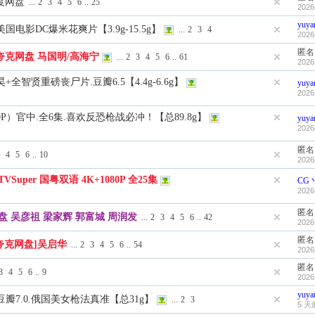
度网盘
...
2
3
4
5
6
..
25
2026
yuya
.美国电影DC爆米花爽片【3.9g-15.5g】
...
2
3
4
2026
匿名
夸克网盘 马国明/高海宁
...
2
3
4
5
6
..
61
2026
昊+全智贤重磅丧尸片.豆瓣6.5【4.4g-6.6g】
yuya
2026
1080P）官中.全6集.喜欢反恐枪战必冲！【总89.8g】
yuya
2026
匿名
4
5
6
..
10
2026
Super 国粤双语 4K+1080P 全25集
CG
2026
匿名
度网盘 吴彦祖 梁家辉 郭富城 周润发
...
2
3
4
5
6
..
42
2026
匿名
][夸克网盘]吴启华
...
2
3
4
5
6
..
54
2026
匿名
3
4
5
6
..
9
2026
yuya
字.豆瓣7.0.俄国美女枪法真准【总31g】
...
2
3
5 天