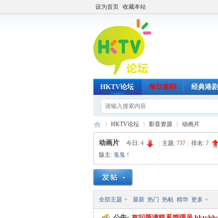
设为首页
收藏本站
HKTV论坛
每日签到
经典港
HKTV论坛
影音资源
动画片
动画片
今日:
4
|
主题:
737
|
排名:
7
版主:
鬼鬼！
H
»
›
›
全部主题
最新
热门
热帖
精华
更多
公告:
有问题请联系管理员 hktvbbs@