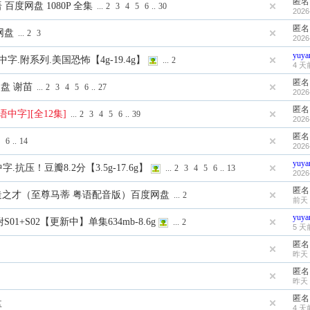
匿名
百度网盘 1080P 全集
...
2
3
4
5
6
..
30
2026
匿名
网盘
...
2
3
2026
yuya
）中字.附系列.美国恐怖【4g-19.4g】
...
2
4 天
匿名
网盘 谢苗
...
2
3
4
5
6
..
27
2026
匿名
粤语中字][全12集]
...
2
3
4
5
6
..
39
2026
匿名
6
..
14
2026
yuya
字.抗压！豆瓣8.2分【3.5g-17.6g】
...
2
3
4
5
6
..
13
2026
匿名
me：癫造之才（至尊马蒂 粤语配音版）百度网盘
...
2
前天 
yuya
.附S01+S02【更新中】单集634mb-8.6g
...
2
5 天
匿名
昨天 
匿名
昨天 
匿名
盘
4 天