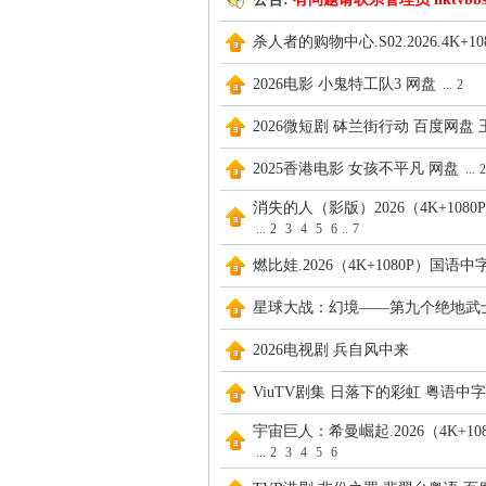
杀人者的购物中心.S02.2026.4K+10
2026电影 小鬼特工队3 网盘
...
2
KT
2026微短剧 砵兰街行动 百度网盘
2025香港电影 女孩不平凡 网盘
...
2
消失的人（影版）2026（4K+1080
...
2
3
4
5
6
..
7
燃比娃.2026（4K+1080P）国语中
星球大战：幻境——第九个绝地武士.2026
V
2026电视剧 兵自风中来
ViuTV剧集 日落下的彩虹 粤语中
宇宙巨人：希曼崛起.2026（4K+10
...
2
3
4
5
6