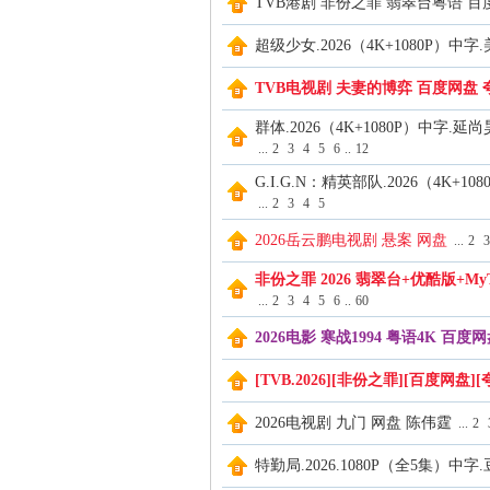
TVB港剧 非份之罪 翡翠台粤语 百
超级少女.2026（4K+1080P）中字
论
TVB电视剧 夫妻的博弈 百度网盘 
群体.2026（4K+1080P）中字.延尚
...
2
3
4
5
6
..
12
G.I.G.N：精英部队.2026（4K+
...
2
3
4
5
2026岳云鹏电视剧 悬案 网盘
...
2
3
坛
非份之罪 2026 翡翠台+优酷版+MyTV
...
2
3
4
5
6
..
60
2026电影 寒战1994 粤语4K 百
[TVB.2026][非份之罪][百度网盘
2026电视剧 九门 网盘 陈伟霆
...
2
特勤局.2026.1080P（全5集）中