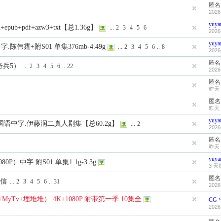
匿名
2026
yuya
ub+pdf+azw3+txt【总1.36g】
...
2
3
4
5
6
2026
yuya
字.陈伟霆+附S01 单集376mb-4.49g
...
2
3
4
5
6
..
8
2026
匿名
奇兵5）
...
2
3
4
5
6
..
22
2026
匿名
昨天 
匿名
昨天 
yuya
0集.国语中字.伊藤润二真人剧集【总60.2g】
...
2
2026
匿名
昨天 
yuya
0P）中字.附S01 单集1.1g-3.3g
3 天
匿名
浩信
...
2
3
4
5
6
..
31
2026
MyTv+埋堆堆） 4K+1080P 附带第一季 10集全
CG
2026