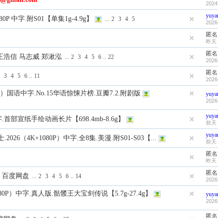
2024
yuya
80P 中字.附S01【单集1g-4.9g】
...
2
3
4
5
2026
匿名
昨天 
匿名
 王浩信 马志威 郑湫泓
...
2
3
4
5
6
..
22
2026
匿名
3
4
5
6
..
11
2026
P）国语中字.No.15华语惊悚片榜.豆瓣7.2.附剧版
yuya
2026
yuya
字.首部宣纸手绘动画长片【698.4mb-8.6g】
前天 
yuya
（4K+1080P）中字.全8集.美漫.附S01-S03【...
前天 
匿名
昨天 
匿名
字 百度网盘
...
2
3
4
5
6
..
14
2026
80P）中字.真人版.骷髅王大宝剑传说【5.7g-27.4g】
yuya
2026
匿名