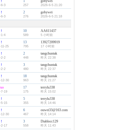
！
1
gobywei
-6-3
257
2026-6-5 21:20
！
2
gobywei
-6-3
276
2026-6-5 21:18
！
10
AA611437
-1-4
589
5 小时前
！
13
13927209919
-11-25
795
17 小时前
！
2
tangchuntak
-2-2
448
昨天 22:38
！
3
tangchuntak
-2-2
480
昨天 22:37
！
18
tangchuntak
-12-30
963
昨天 21:27
ruo
17
terrylu338
-7-19
175
昨天 15:02
！
5
terrylu338
-5-15
355
昨天 14:46
！
6
ouwei33@163.com
-12-30
467
昨天 14:14
！
3
Diablocc129
-2-17
558
昨天 11:43