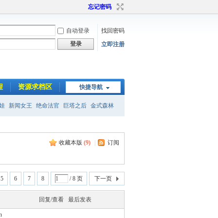
忘记密码
自动登录
找回密码
登录
立即注册
程
资源求档区
快捷导航
娃
新闻女王
绝命法官
巨塔之后
金式森林
收藏本版
(
9
)
|
订阅
5
6
7
8
/ 8 页
下一页
回复/查看
最后发表
n