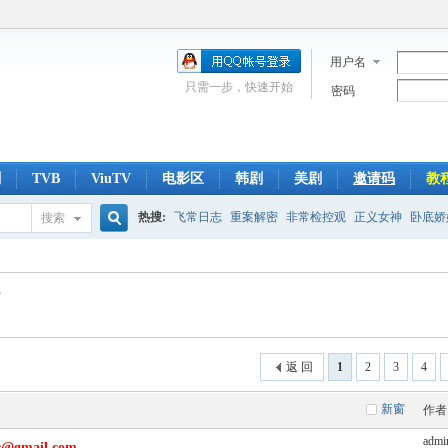
用户名
只需一步，快速开始
密码
剧
TVB
ViuTV
电影区
韩剧
美剧
邀请码
教
热搜:
飞常日志
重案解密
非常检控观
正义女神
卧底娇
搜索
搜
侠医
光明大押
翻盘下半场
刑侦
爱回家
索
返 回
1
2
3
4
新窗
作者
admi
gmail.com