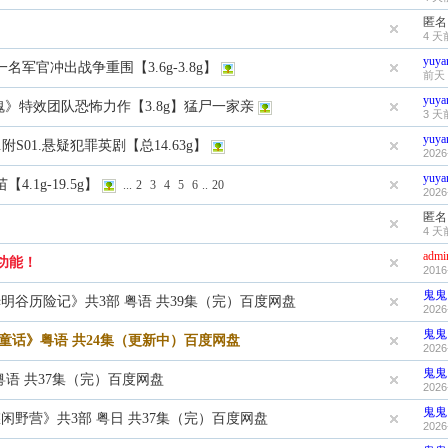
匿名
4 天
yuya
.一名军官冲出战争重围【3.6g-3.8g】
前天 
yuya
《招魂》特效团队恐怖力作【3.8g】猛尸一家亲
3 天
yuya
.附S01.悬疑犯罪英剧【总14.63g】
2026
yuya
4.1g-19.5g】
...
2
3
4
5
6
..
20
2026
匿名
4 天
admi
功能！
2016
鬼鬼
/ 姆明谷历险记》共3部 粤语 共39集（完）百度网盘
2026
鬼鬼
妮的童话》粤语 共24集（更新中）百度网盘
2026
鬼鬼
粤语 共37集（完）百度网盘
2026
鬼鬼
/ 悠闲野营》共3部 粤日 共37集（完）百度网盘
2026