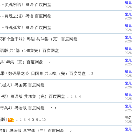
鬼鬼
2－灵魂密语》粤语 百度网盘
2026
鬼鬼
3－灵魂之泪》粤语 百度网盘
2026
鬼鬼
4－寻魂孤立》粤语 百度网盘
2026
鬼鬼
 我家有个鱼干妹》粤语 共24集（完）百度网盘
2026
鬼鬼
粤语版 共4部（140集完）百度网盘
2026
鬼鬼
 共148集（完）百度网盘
...
2
2025
鬼鬼
带 / 数码暴龙4》日国粤 共50集（完）百度网盘
...
2
2025
鬼鬼
野机械人》粤国英 百度网盘
2026
鬼鬼
变小樱》粤语版 共70集（完）百度网盘
...
2
3
4
2025
鬼鬼
反斗奇兵4》粤语版 百度网盘
...
2
3
2025
匿名
场版]
...
2
3
4
5
6
..
15
2025
鬼鬼
簿R》粤语版 共25集（完）百度网盘
...
2