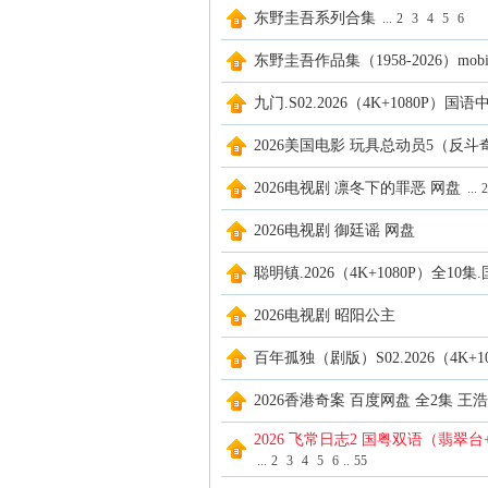
东野圭吾系列合集
...
2
3
4
5
6
东野圭吾作品集（1958-2026）mobi+ep
九门.S02.2026（4K+1080P）国语中
2026美国电影 玩具总动员5（反斗
2026电视剧 凛冬下的罪恶 网盘
...
2
2026电视剧 御廷谣 网盘
聪明镇.2026（4K+1080P）全1
2026电视剧 昭阳公主
百年孤独（剧版）S02.2026（4K+108
2026香港奇案 百度网盘 全2集 王
2026 飞常日志2 国粤双语（翡翠台+
...
2
3
4
5
6
..
55