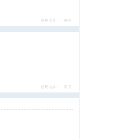
使用道具
举报
使用道具
举报