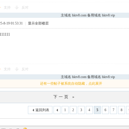
支持
反对
主域名 hktv8.com 备用域名 hktv8.vip
8-19 01:53:31
|
显示全部楼层
111111
支持
反对
主域名 hktv8.com 备用域名 hktv8.vip
还有一些帖子被系统自动隐藏，点此展开
下一页 »
返回列表
1
2
3
4
5
6
7
8