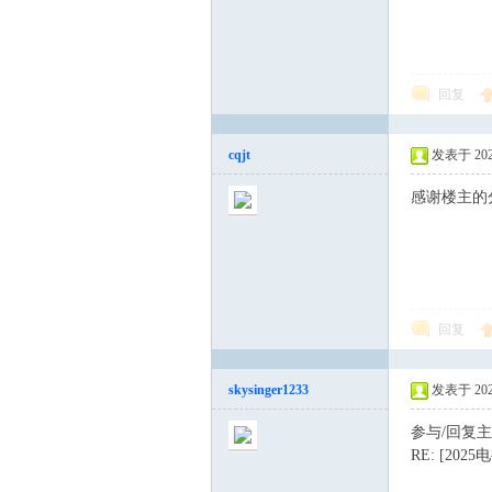
回复
KT
cqjt
发表于 2025-
感谢楼主的
V
回复
skysinger1233
发表于 2025-
参与/回复
RE: [202