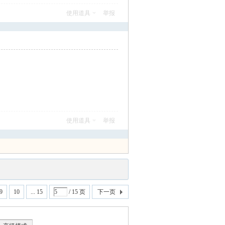
使用道具
举报
使用道具
举报
9
10
... 15
/ 15 页
下一页