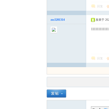
回复
zxs5201314
发表于 2025-
111111111111
回复