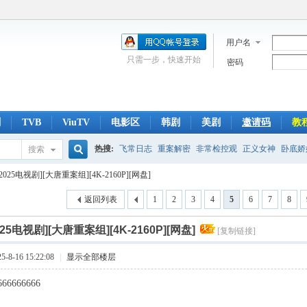
用户名
只需一步，快速开始
密码
剧
TVB
ViuTV
电影区
韩剧
美剧
邀请码
教
热搜:
飞常日志
重案解密
非常检控观
正义女神
卧底娇
搜索
搜
[2025电视剧][大唐重案组][4K-2160P][网盘]
侠医
光明大押
翻盘下半场
刑侦
爱回家
返回列表
1
2
3
4
5
6
7
8
索
025电视剧][大唐重案组][4K-2160P][网盘]
[复制链接]
8-16 15:22:08
|
显示全部楼层
666666666