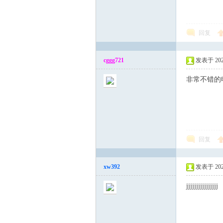
论
回复
cggg721
发表于 2025-
非常不错的
坛
回复
xw392
发表于 2025-
jjjjjjjjjjjjjjjj