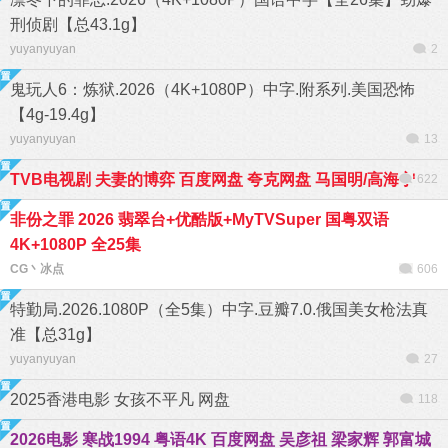
刑侦剧【总43.1g】
yuyanyuyan
2
鬼玩人6：炼狱.2026（4K+1080P）中字.附系列.美国恐怖
【4g-19.4g】
yuyanyuyan
13
TVB电视剧 夫妻的博弈 百度网盘 夸克网盘 马国明/高海宁
622
非份之罪 2026 翡翠台+优酷版+MyTVSuper 国粤双语
4K+1080P 全25集
CG丶冰点
606
特勤局.2026.1080P（全5集）中字.豆瓣7.0.俄国美女枪法真
准【总31g】
yuyanyuyan
27
2025香港电影 女孩不平凡 网盘
118
2026电影 寒战1994 粤语4K 百度网盘 吴彦祖 梁家辉 郭富城