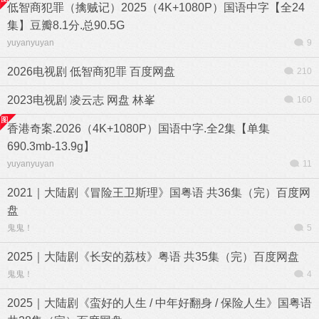
低智商犯罪（擒贼记）2025（4K+1080P）国语中字【全24
集】豆瓣8.1分.总90.5G
yuyanyuyan
9
2026电视剧 低智商犯罪 百度网盘
210
2023电视剧 凌云志 网盘 林峯
160
香港奇案.2026（4K+1080P）国语中字.全2集【单集
690.3mb-13.9g】
yuyanyuyan
11
2021｜大陆剧《冒险王卫斯理》国粤语 共36集（完）百度网
盘
鬼鬼！
5
2025｜大陆剧《长安的荔枝》粤语 共35集（完）百度网盘
鬼鬼！
4
2025｜大陆剧《蛮好的人生 / 中年好翻身 / 保险人生》国粤语