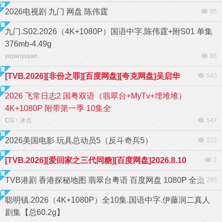
2026电视剧 九门 网盘 陈伟霆
85
九门.S02.2026（4K+1080P）国语中字.陈伟霆+附S01 单集
376mb-4.49g
yuyanyuyan
85
[TVB.2026][非份之罪][百度网盘][夸克网盘]吴启华
543
2026 飞常日志2 国粤双语（翡翠台+MyTv+埋堆堆）
4K+1080P 附带第一季 10集全
CG丶冰点
547
2026美国电影 玩具总动员5（反斗奇兵5）
222
[TVB.2026][爱回家之三代同糖][百度网盘]2026.8.10
2
TVB港剧 香港探秘地图 翡翠台粤语 百度网盘 1080P 全集
295
聪明镇.2026（4K+1080P）全10集.国语中字.伊藤润二真人
剧集【总60.2g】