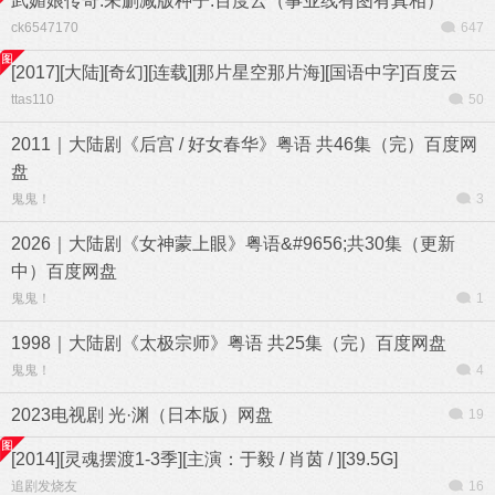
武媚娘传奇.未删减版种子.百度云（事业线有图有真相）
ck6547170
647
[2017][大陆][奇幻][连载][那片星空那片海][国语中字]百度云
ttas110
50
2011｜大陆剧《后宫 / 好女春华》粤语 共46集（完）百度网
盘
鬼鬼！
3
2026｜大陆剧《女神蒙上眼》粤语&#9656;共30集（更新
中）百度网盘
鬼鬼！
1
1998｜大陆剧《太极宗师》粤语 共25集（完）百度网盘
鬼鬼！
4
2023电视剧 光·渊（日本版）网盘
19
[2014][灵魂摆渡1-3季][主演：于毅 / 肖茵 / ][39.5G]
追剧发烧友
16