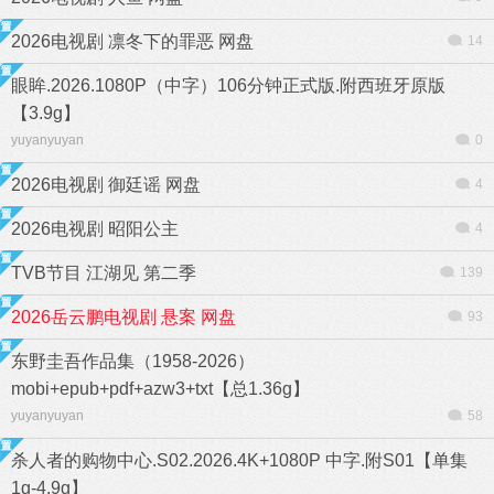
2026电视剧 凛冬下的罪恶 网盘
14
眼眸.2026.1080P（中字）106分钟正式版.附西班牙原版
【3.9g】
yuyanyuyan
0
2026电视剧 御廷谣 网盘
4
2026电视剧 昭阳公主
4
TVB节目 江湖见 第二季
139
2026岳云鹏电视剧 悬案 网盘
93
东野圭吾作品集（1958-2026）
mobi+epub+pdf+azw3+txt【总1.36g】
yuyanyuyan
58
杀人者的购物中心.S02.2026.4K+1080P 中字.附S01【单集
1g-4.9g】