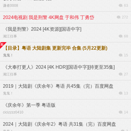
谦者0008
63
2024电视剧 我是刑警 4K网盘 于和伟 丁勇岱
272
《我是刑警》2024 [4K资源][国语中字]
湘江往事
68
【目录】粤语 大陆剧集 更新完毕 合集 (5月22更新)
鬼鬼！
15
《大奉打更人》2024 [4K HDR][国语中字][持更至35集]
湘江往事
27
2019｜大陆剧《庆余年》粤语 共45集（完）百度网盘
鬼鬼！
13
《庆余年》第一季 粤语版
cicizzzz0410
14
2024｜大陆剧《庆余年2》粤语 共31集（完）百度网盘