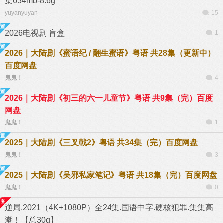
集634mb-8.6g
yuyanyuyan
15
2026电视剧 盲盒
1
2026｜大陆剧《蜜语纪 / 翻生蜜语》粤语 共28集（更新中）
百度网盘
鬼鬼！
4
2026｜大陆剧《初三的六一儿童节》粤语 共9集（完）百度
网盘
鬼鬼！
1
2025｜大陆剧《三叉戟2》粤语 共34集（完）百度网盘
鬼鬼！
3
2025｜大陆剧《吴邪私家笔记》粤语 共18集（完）百度网盘
鬼鬼！
0
逆局.2021（4K+1080P）全24集.国语中字.硬核犯罪.集集高
潮！【总30g】