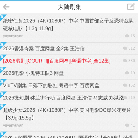
大陆剧集
绝密任务.2026（4K+1080P）中字.中国首部女子反恐特战队
硬核电影【1.3g-11.9g】
yuyanyuyan
15
2026香港奇案 百度网盘 全2集 王浩信
312
[2026港剧][COURT!][百度网盘][粤语中字][全12集]
386
2026电影 小鬼特工队3 网盘
19
ViuTV剧集 日落下的彩虹 粤语中字 百度网盘
162
2026微短剧 砵兰街行动 百度网盘 王浩信 马志威 郑湫泓
219
超级少女.2026（4K+1080P）中字.美国电影DC爆米花爽片
【3.9g-15.5g】
yuyanyuyan
41
凛冬下的罪恶.2026（4K+1080P）国语中字【全26集】劲爆