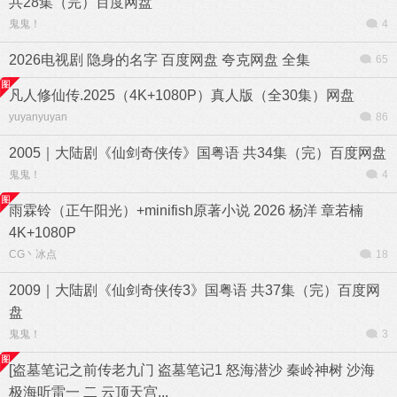
共28集（完）百度网盘
鬼鬼！
4
2026电视剧 隐身的名字 百度网盘 夸克网盘 全集
65
凡人修仙传.2025（4K+1080P）真人版（全30集）网盘
yuyanyuyan
86
2005｜大陆剧《仙剑奇侠传》国粤语 共34集（完）百度网盘
鬼鬼！
4
雨霖铃（正午阳光）+minifish原著小说 2026 杨洋 章若楠
4K+1080P
CG丶冰点
18
2009｜大陆剧《仙剑奇侠传3》国粤语 共37集（完）百度网
盘
鬼鬼！
3
[盗墓笔记之前传老九门 盗墓笔记1 怒海潜沙 秦岭神树 沙海
极海听雷一 二 云顶天宫...