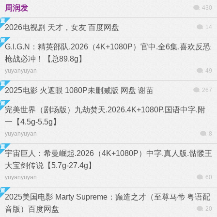
周润发
430
2026电视剧 天才，女友 百度网盘
14
G.I.G.N：精英部队.2026（4K+1080P）官中.全6集.喜欢反恐
枪战必冲！【总89.8g】
yuyanyuyan
49
2025电影 火遮眼 1080P未删减版 网盘 谢苗
267
完美世界（剧场版）九劫焚天.2026.4K+1080P.国语中字.附
一【4.5g-5.5g】
yuyanyuyan
8
宇宙巨人：希曼崛起.2026（4K+1080P）中字.真人版.骷髅王
大宝剑传说【5.7g-27.4g】
yuyanyuyan
60
2025美国电影 Marty Supreme：癫造之才（至尊马蒂 粤语配
音版）百度网盘
20