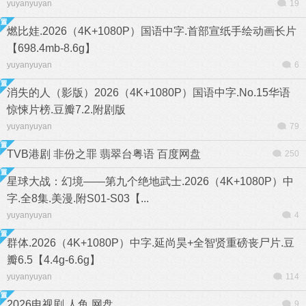
yuyanyuyan
19
燃比娃.2026（4K+1080P）国语中字.首部宣纸手绘动画长片
【698.4mb-8.6g】
yuyanyuyan
6
消失的人（影版）2026（4K+1080P）国语中字.No.15华语
惊悚片榜.豆瓣7.2.附剧版
yuyanyuyan
79
TVB港剧 非份之罪 翡翠台粤语 百度网盘
250
星球大战：幻境——第九个绝地武士.2026（4K+1080P）中
字.全8集.美漫.附S01-S03【...
yuyanyuyan
4
群体.2026（4K+1080P）中字.延尚昊+全智贤重磅丧尸片.豆
瓣6.5【4.4g-6.6g】
yuyanyuyan
114
2026电视剧 人鱼 网盘
9