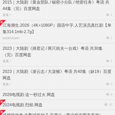
2015｜大陆剧《黄金部队 / 秘密小分队 / 绝密任务》粤语 共
44集（完）百度网盘
鬼鬼！
1
江海潮生.2026（4K+1080P）国语中字.人艺演员真扛剧【单
集314.1mb-2.7g】
yuyanyuyan
2
2023｜大陆剧《择君记 / 两只前夫一台戏》粤语 共30集
（完）百度网盘
鬼鬼！
1
2023｜大陆剧《凌云志 / 大泼猴》粤语 共40集（缺19）百度
网盘
鬼鬼！
0
2026电视剧 这一秒过火 网盘
8
2024电视剧 烈焰 网盘
45