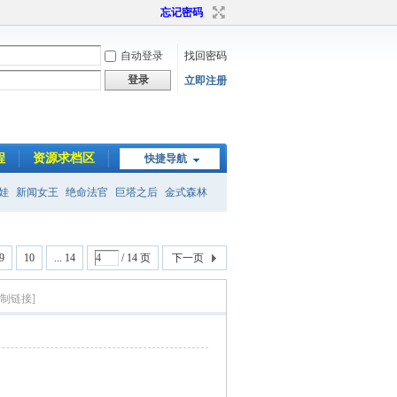
忘记密码
自动登录
找回密码
登录
立即注册
程
资源求档区
快捷导航
娃
新闻女王
绝命法官
巨塔之后
金式森林
9
10
... 14
/ 14 页
下一页
复制链接]