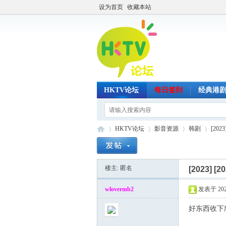
设为首页
收藏本站
HKTV论坛
每日签到
经典港
HKTV论坛
影音资源
韩剧
[20
楼主: 匿名
[2023]
[2
H
»
›
›
›
wlovermb2
发表于 2023-
好东西收下