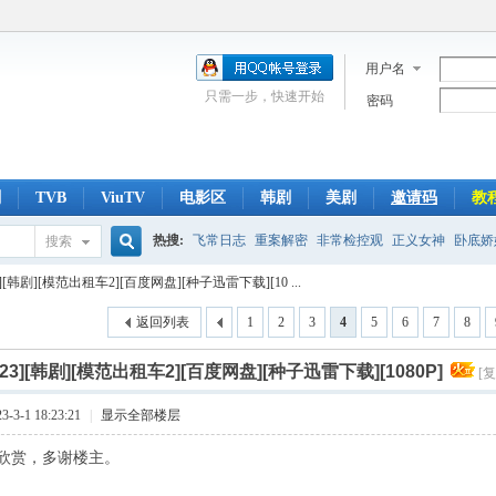
用户名
只需一步，快速开始
密码
剧
TVB
ViuTV
电影区
韩剧
美剧
邀请码
教
热搜:
飞常日志
重案解密
非常检控观
正义女神
卧底娇
搜索
搜
23][韩剧][模范出租车2][百度网盘][种子迅雷下载][10 ...
侠医
光明大押
翻盘下半场
刑侦
爱回家
返回列表
1
2
3
4
5
6
7
8
索
023][韩剧][模范出租车2][百度网盘][种子迅雷下载][1080P]
[
3-1 18:23:21
|
显示全部楼层
欣赏，多谢楼主。