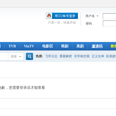
用户名
只需一步，快速开始
密码
剧
TVB
ViuTV
电影区
韩剧
美剧
邀请码
教
热搜:
飞常日志
重案解密
非常检控观
正义女神
卧底娇
搜索
搜
侠医
光明大押
翻盘下半场
刑侦
爱回家
索
抱歉，您需要登录后才能查看