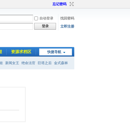
忘记密码
自动登录
找回密码
登录
立即注册
程
资源求档区
快捷导航
娃
新闻女王
绝命法官
巨塔之后
金式森林