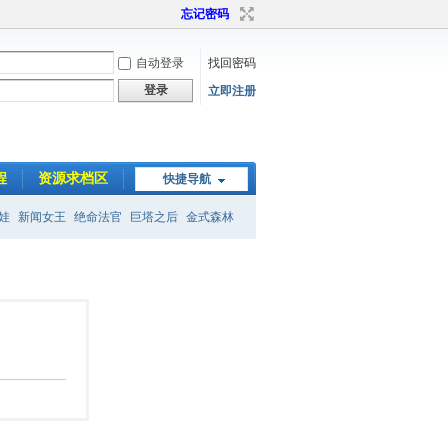
忘记密码
自动登录
找回密码
登录
立即注册
程
资源求档区
快捷导航
娃
新闻女王
绝命法官
巨塔之后
金式森林