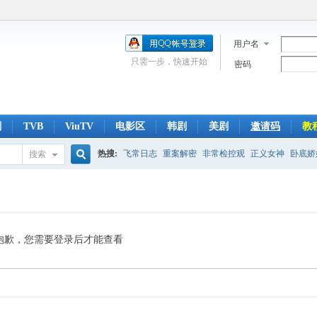
用户名
只需一步，快速开始
密码
剧
TVB
ViuTV
电影区
韩剧
美剧
邀请码
教
热搜:
飞常日志
重案解密
非常检控观
正义女神
卧底娇
搜索
搜
侠医
光明大押
翻盘下半场
刑侦
爱回家
索
抱歉，您需要登录后才能查看