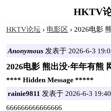
HKTV论坛
HKTV论坛
›
电影区
› 2026电影
Anonymous
发表于 2026-6-3 19:0
2026电影 熊出没·年年有熊 
**** Hidden Message *****
rainie9811
发表于 2026-6-3 19:40
666666666666666