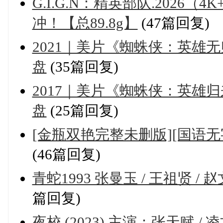
G.I.G.N：精英部队.2026（
冲！【总89.8g】
(47篇回复)
2021｜美片《蜘蛛侠：英雄无
盘
(35篇回复)
2017｜美片《蜘蛛侠：英雄归
盘
(25篇回复)
[金瓶双艳完整未删版][国语无
(46篇回复)
青蛇1993 张曼玉 / 王祖贤 / 赵
篇回复)
夜校 (2023) 主演：张天赋 / 凌