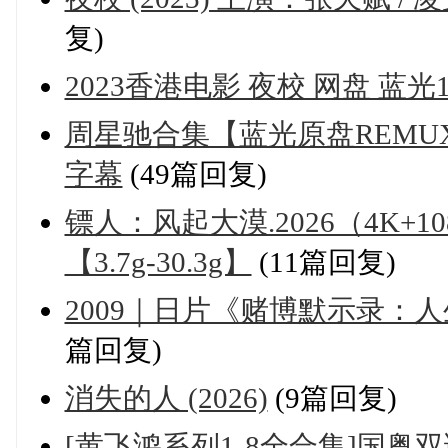
复)
2023香港电影 夜校 网盘 蓝光1
周星驰合集【蓝光原盘REM
字幕
(49篇回复)
镖人：风起大漠.2026（4K+1
【3.7g-30.3g】
(11篇回复)
2009｜日片《赌博默示录：人
篇回复)
消失的人 (2026)
(9篇回复)
[黄飞鸿系列1-8全合集]国粤双语简繁