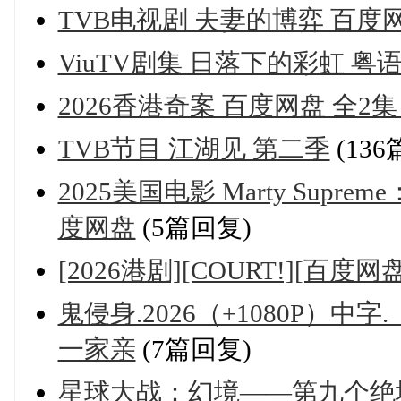
TVB电视剧 夫妻的博弈 百度
ViuTV剧集 日落下的彩虹 粤
2026香港奇案 百度网盘 全2集
TVB节目 江湖见 第二季
(136
2025美国电影 Marty Su
度网盘
(5篇回复)
[2026港剧][COURT!][百度网
鬼侵身.2026（+1080P）
一家亲
(7篇回复)
星球大战：幻境——第九个绝地武士