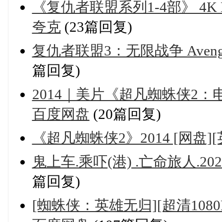
《复仇者联盟系列1-4部》 4K 
夸克
(23篇回复)
复仇者联盟3：无限战争 Avengers: In
篇回复)
2014｜美片《超凡蜘蛛侠2：电
百度网盘
(20篇回复)
《超凡蜘蛛侠2》2014 [网盘]
鬼上车.乘吓(港) .亡命旅人.202
篇回复)
[蜘蛛侠：英雄无归][超清1080P/