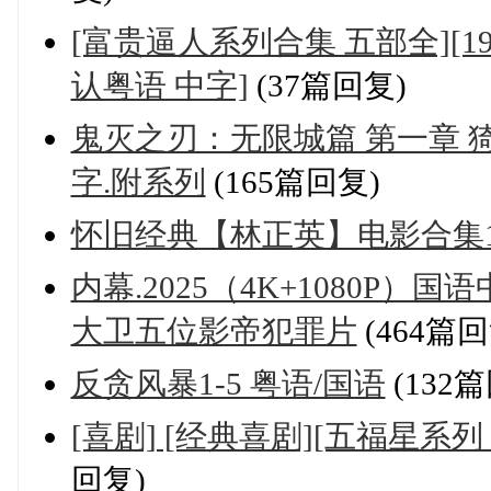
[富贵逼人系列合集 五部全][1987-
认粤语 中字]
(37篇回复)
鬼灭之刃：无限城篇 第一章 猗窝
字.附系列
(165篇回复)
怀旧经典【林正英】电影合集1
内幕.2025（4K+1080P）
大卫五位影帝犯罪片
(464篇回
反贪风暴1-5 粤语/国语
(132
[喜剧] [经典喜剧][五福星系列 1
回复)