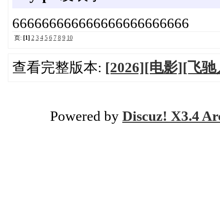
666666666666666666666666
页:
[1]
2
3
4
5
6
7
8
9
10
查看完整版本:
[2026][电影][飞
Powered by
Discuz! X3.4 Ar