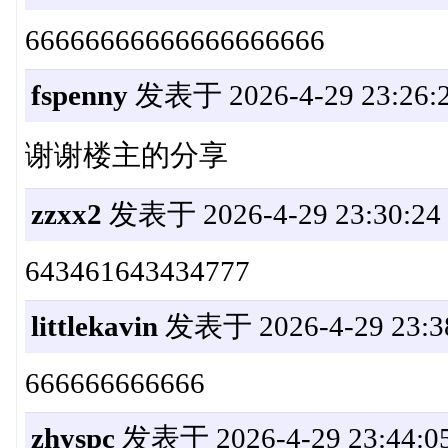
66666666666666666666
fspenny
发表于 2026-4-29 23:26:
谢谢楼主的分享
zzxx2
发表于 2026-4-29 23:30:24
643461643434777
littlekavin
发表于 2026-4-29 23:3
666666666666
zhyspc
发表于 2026-4-29 23:44:0