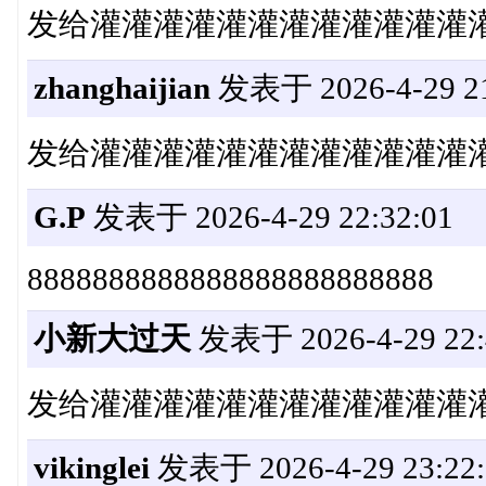
发给灌灌灌灌灌灌灌灌灌灌灌灌
zhanghaijian
发表于 2026-4-29 21
发给灌灌灌灌灌灌灌灌灌灌灌灌
G.P
发表于 2026-4-29 22:32:01
8888888888888888888888888
小新大过天
发表于 2026-4-29 22:
发给灌灌灌灌灌灌灌灌灌灌灌灌
vikinglei
发表于 2026-4-29 23:22: