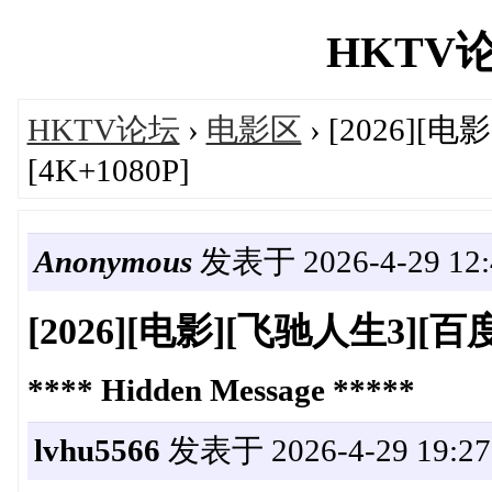
HKTV论坛
HKTV论坛
›
电影区
› [2026]
[4K+1080P]
Anonymous
发表于 2026-4-29 12:
[2026][电影][飞驰人生3][百
**** Hidden Message *****
lvhu5566
发表于 2026-4-29 19:27