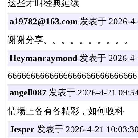
这些才叫经典延续
a19782@163.com
发表于 2026-4-2
谢谢分享。。。。。。。。。。
Heymanraymond
发表于 2026-4-2
6666666666666666666666666666
angell087
发表于 2026-4-21 09:54
情場上各有各精彩，如何收科
Jesper
发表于 2026-4-21 10:03:3