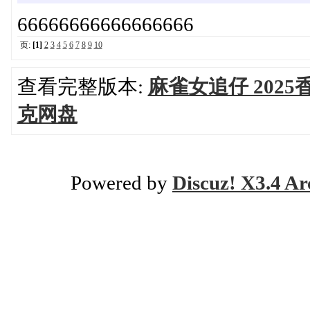
66666666666666666
页:
[1]
2
3
4
5
6
7
8
9
10
查看完整版本:
麻雀女追仔 2025
克网盘
Powered by
Discuz! X3.4 Ar