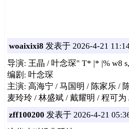
woaixixi8
发表于 2026-4-21 11:14
导演: 王晶 / 叶念琛" T* |* |% w8 s,
编剧: 叶念琛
主演: 高海宁 / 马国明 / 陈家乐 / 陈
麦玲玲 / 林盛斌 / 戴耀明 / 程可为 
zff100200
发表于 2026-4-21 05:36