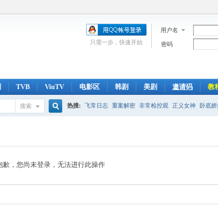
用户名
只需一步，快速开始
密码
剧
TVB
ViuTV
电影区
韩剧
美剧
邀请码
教
热搜:
飞常日志
重案解密
非常检控观
正义女神
卧底娇
搜索
搜
侠医
光明大押
翻盘下半场
刑侦
爱回家
索
抱歉，您尚未登录，无法进行此操作