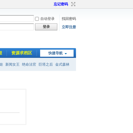
忘记密码
自动登录
找回密码
登录
立即注册
程
资源求档区
快捷导航
娃
新闻女王
绝命法官
巨塔之后
金式森林