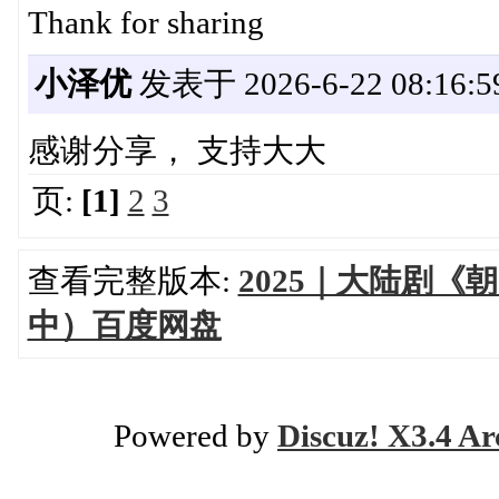
Thank for sharing
小泽优
发表于 2026-6-22 08:16:5
感谢分享， 支持大大
页:
[1]
2
3
查看完整版本:
2025｜大陆剧《
中）百度网盘
Powered by
Discuz! X3.4 Ar