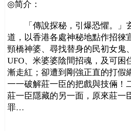
◎简介：
「傳說探秘，引爆恐懼。」玄
道，以香港各處神秘地點作招徠
頸橋神婆、尋找替身的民初女鬼
UFO、米婆婆陰間招魂，及可困
漸走紅；卻遭到剛強正直的打假
一一破解莊一臣的把戲與技倆！
莊一臣隱藏的另一面，原來莊一
罪…