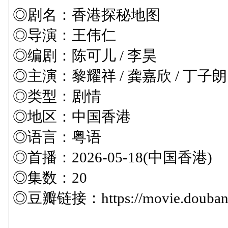
◎剧名：香港探秘地图
◎导演：王伟仁
◎编剧：陈可儿 / 李昊
◎主演：黎耀祥 / 龚嘉欣 / 丁子朗
◎类型：剧情
◎地区：中国香港
◎语言：粤语
◎首播：2026-05-18(中国香港)
◎集数：20
◎豆瓣链接：https://movie.douban.c