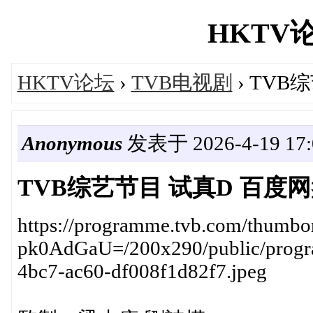
HKTV论坛
HKTV论坛
›
TVB电视剧
› TVB
Anonymous
发表于 2026-4-19 17:
TVB综艺节目 试真D 百度
https://programme.tvb.com/thum
pk0AdGaU=/200x290/public/progr
4bc7-ac60-df008f1d82f7.jpeg