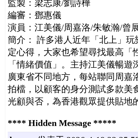
監製：梁志康/劉詩樺
編審：鄧惠儀
演員：江美儀/周嘉洛/朱敏瀚/曾
簡介： 許多港人近年「北上」
定心得，大家也希望尋找最高「
「情緒價值」。主持江美儀暢遊
廣東省不同地方，每站聯同周嘉
拍檔，以顧客的身分測試多款美
光顧與否，為香港觀眾提供貼地
**** Hidden Message *****