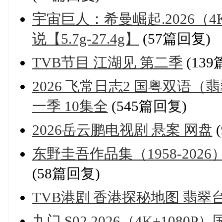
宇宙巨人：希曼崛起.2026（4
说【5.7g-27.4g】
(57篇回复)
TVB节目 江湖见 第二季
(139
2026 飞常日志2 国粤双语（翡翠
一季 10集全
(545篇回复)
2026岳云鹏电视剧 悬案 网盘
东野圭吾作品集（1958-2026）mob
(58篇回复)
TVB港剧 香港探秘地图 翡翠台粤
九门.S02.2026（4K+1080P