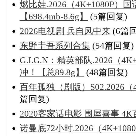
燃比娃.2026（4K+1080
【698.4mb-8.6g】
(5篇回复)
2026电视剧 兵自风中来
(6篇
东野圭吾系列合集
(54篇回复)
G.I.G.N：精英部队.2026（
冲！【总89.8g】
(48篇回复)
百年孤独（剧版）S02.2026（4K+
篇回复)
2020客家话电影 围屋喜事 4
诺曼底72小时.2026（4K+108