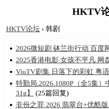
HKTV论坛
HKTV论坛
› 韩剧
2026微短剧 砵兰街行动 百度
2025香港电影 女孩不平凡 网
ViuTV剧集 日落下的彩虹 粤
特勤局.2026.1080P（全5
31g】
(25篇回复)
非份之罪 2026 翡翠台+优酷版+M