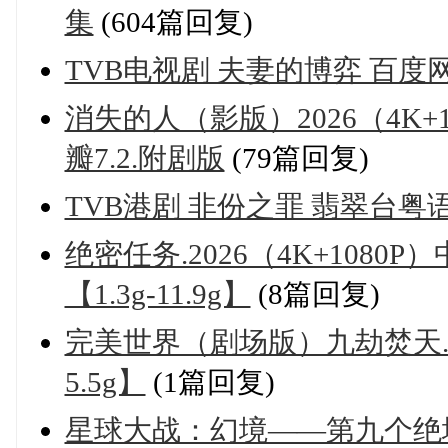
集
(604篇回复)
TVB电视剧 夫妻的博弈 百度
消失的人（影版）2026（4K+1
瓣7.2.附剧版
(79篇回复)
TVB港剧 非份之罪 翡翠台粤
绝密任务.2026（4K+108
【1.3g-11.9g】
(8篇回复)
完美世界（剧场版）九劫焚天.2026
5.5g】
(1篇回复)
星球大战：幻境——第九个绝地武士