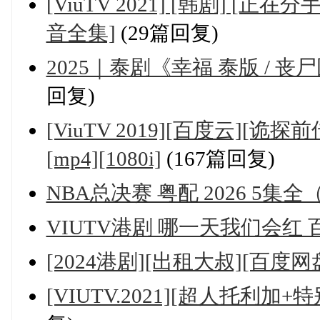
[ViuTV 2021] [韩剧] [正
音全集]
(29篇回复)
2025｜泰剧《幸福 泰版 / 
回复)
[ViuTV 2019][百度云][诡
[mp4][1080i]
(167篇回复)
NBA总决赛 粤配 2026 5集全（
VIUTV港剧 哪一天我们会红
[2024港剧][出租大叔][百度网
[VIUTV.2021][超人托利加+特