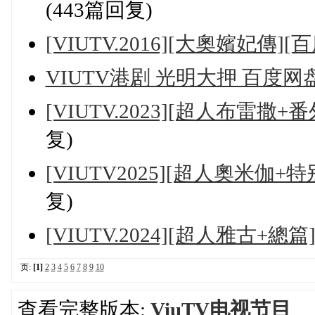
(443篇回复)
[VIUTV.2016][大奧嬪妃傳]
VIUTV港剧 光明大押 百度网
[VIUTV.2023][超人布雷撒+番
复)
[VIUTV2025][超人奧米伽+特
复)
[VIUTV.2024][超人雅古+總篇
页:
[1]
2
3
4
5
6
7
8
9
10
查看完整版本:
ViuTV电视节目